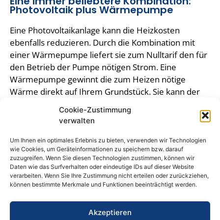
Eine immer beliebtere Kombination:
Photovoltaik plus Wärmepumpe
Eine Photovoltaikanlage kann die Heizkosten
ebenfalls reduzieren. Durch die Kombination mit
einer Wärmepumpe liefert sie zum Nulltarif den für
den Betrieb der Pumpe nötigen Strom. Eine
Wärmepumpe gewinnt die zum Heizen nötige
Wärme direkt auf Ihrem Grundstück. Sie kann der
Luft, dem Erdreich oder dem Grundwasser
Cookie-Zustimmung
entzogen werden.
verwalten
Diese Energie steht Ihnen wie die Solarenergie
Um Ihnen ein optimales Erlebnis zu bieten, verwenden wir Technologien
kostenlos zur Verfügung. Mit einer Wärmepumpe
wie Cookies, um Geräteinformationen zu speichern bzw. darauf
zuzugreifen. Wenn Sie diesen Technologien zustimmen, können wir
und einer Photovoltaikanlage heizen Sie daher zum
Daten wie das Surfverhalten oder eindeutige IDs auf dieser Website
Nulltarif.
verarbeiten. Wenn Sie Ihre Zustimmung nicht erteilen oder zurückziehen,
können bestimmte Merkmale und Funktionen beeinträchtigt werden.
Wie viel kostet eine Wärmepumpe?
Akzeptieren