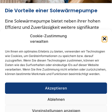
Die Vorteile einer Solewärmepumpe
Eine Solewärmepumpe bietet neben ihrer hohen
Effizienz und Zuverlässigkeit weitere signifikante
Vorteile. Durch die Nutzung der konstanten
Cookie-Zustimmung
Erdtemperaturen wird eine gleichmäßigere und
verwalten
stabilere Wärmeversorgung gewährleistet, im
Vergleich zu Systemen, die auf Luft basieren. Zudem
Um Ihnen ein optimales Erlebnis zu bieten, verwenden wir Technologien
wie Cookies, um Geräteinformationen zu speichern bzw. darauf
sind Solewärmepumpen äußerst umweltfreundlich,
zuzugreifen. Wenn Sie diesen Technologien zustimmen, können wir
da sie auf erneuerbare Energiequellen
Daten wie das Surfverhalten oder eindeutige IDs auf dieser Website
verarbeiten. Wenn Sie Ihre Zustimmung nicht erteilen oder zurückziehen,
zurückgreifen und helfen, die CO2-Emissionen zu
können bestimmte Merkmale und Funktionen beeinträchtigt werden.
reduzieren. Dies führt zu deutlich geringeren
Betriebskosten.
Akzeptieren
Insbesondere in Verbindung mit einer
Photovoltaikanlage kann die Effizienz der
Ablehnen
Wärmepumpe noch weiter gesteigert werden, was
Voreinstellungen anzeigen